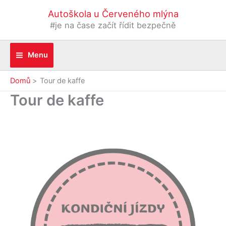
Přeskočit
Autoškola u Červeného mlýna
na
#je na čase začít řídit bezpečně
obsah
Menu
Domů
Tour de kaffe
Tour de kaffe