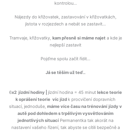
kontrolou…
Nájezdy do křižovatek, zastavování v křižovatkách,
jistota v rozjezdech a nebát se zastavit…
Tramvaje, křižovatky,
kam přesně si máme najet
a kde je
nejlepší zastavit
Pojďme spolu začít řídit…
Já se těším už teď..
6
x2 jízdní hodiny |
jízdní hodina = 45 minut
lekce teorie
k oprášení teorie
víc jízd
k procvičení dopravních
situací, jednoduše,
máme více času na trénování
jízdy v
autě pod dohledem s trpělivým vysvětlováním
jednotlivých situací
Permanentka tak akorát na
nastavení vašeho řízení, tak abyste se cítili bezpečně a