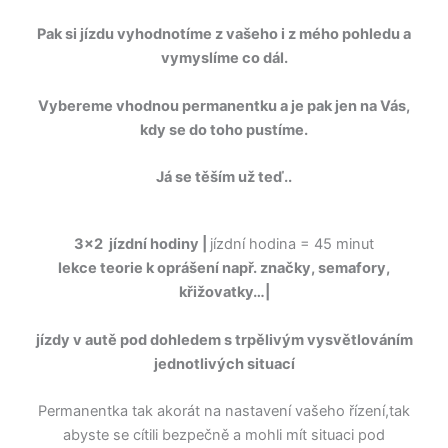
Pak si jízdu vyhodnotíme z vašeho i z mého pohledu a
vymyslíme co dál.
Vybereme vhodnou permanentku a je pak jen na Vás,
kdy se do toho pustíme.
Já se těším už teď..
3×2 jízdní hodiny |
jízdní hodina = 45 minut
lekce teorie k oprášení např. značky, semafory,
křižovatky…|
jízdy v autě pod dohledem s trpělivým vysvětlováním
jednotlivých situací
Permanentka tak akorát na nastavení vašeho řízení,tak
abyste se cítili bezpečně a mohli mít situaci pod