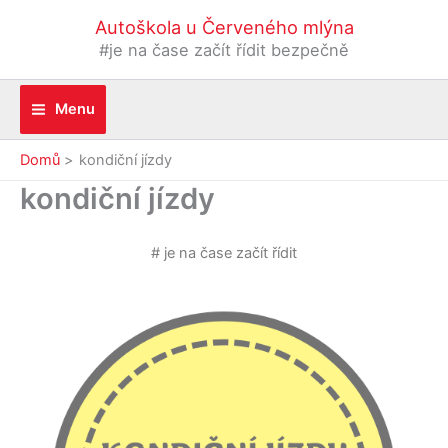
Přeskočit
Autoškola u Červeného mlýna
na
#je na čase začít řídit bezpečně
obsah
Menu
Domů
kondiční jízdy
kondiční jízdy
# je na čase začít řídit